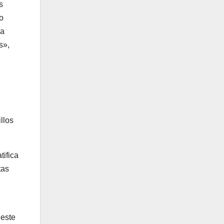
s
o
la
s»,
llos
tifica
tas
 este