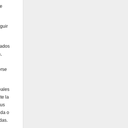
le
guir
sados
,
erse
eales
te la
tus
nda o
das.