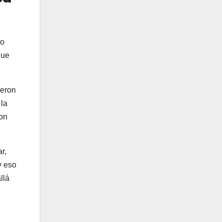
co
que
ieron
 la
con
r,
y eso
llá