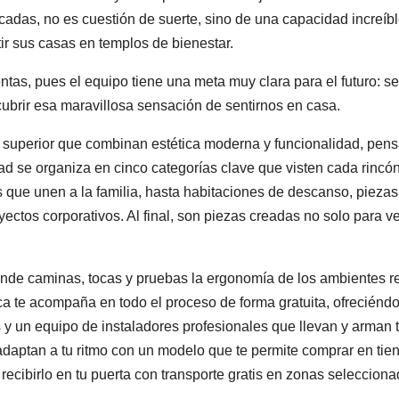
adas, no es cuestión de suerte, sino de una capacidad increíb
tir sus casas en templos de bienestar.
ntas, pues el equipo tiene una meta muy clara para el futuro: se
brir esa maravillosa sensación de sentirnos en casa.
superior que combinan estética moderna y funcionalidad, pen
edad se organiza en cinco categorías clave que visten cada rincón
que unen a la familia, hasta habitaciones de descanso, piezas
oyectos corporativos. Al final, son piezas creadas no solo para v
donde caminas, tocas y pruebas la ergonomía de los ambientes r
ca te acompaña en todo el proceso de forma gratuita, ofreciéndo
os y un equipo de instaladores profesionales que llevan y arman 
daptan a tu ritmo con un modelo que te permite comprar en tie
recibirlo en tu puerta con transporte gratis en zonas selecciona