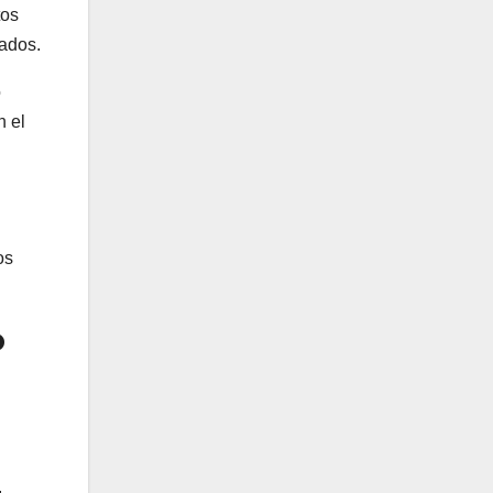
tos
nados.
o
n el
os
o
.