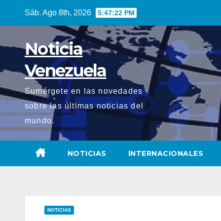
Saltar
Sáb. Ago 8th, 2026
5:47:23 PM
al
contenido
Noticia
Venezuela
Sumérgete en las novedades
sobre las últimas noticias del
mundo.
NOTICIAS
INTERNACIONALES
NOTICIAS