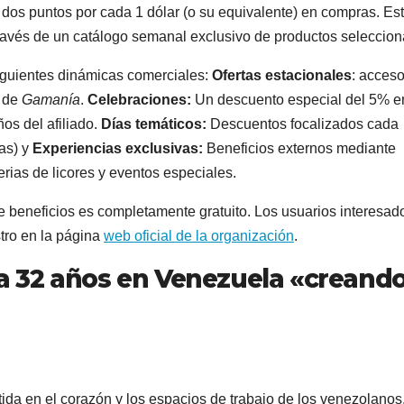
dos puntos por cada 1 dólar (o su equivalente) en compras. Es
través de un catálogo semanal exclusivo de productos seleccio
siguientes dinámicas comerciales:
Ofertas estacionales
: acces
o de
Gamanía
.
Celebraciones:
Un descuento especial del 5% e
os del afiliado.
Días temáticos:
Descuentos focalizados cada
ras) y
Experiencias exclusivas:
Beneficios externos mediante
erias de licores y eventos especiales.
e beneficios es completamente gratuito. Los usuarios interesad
tro en la página
web oficial de la organización
.
a 32 años en Venezuela «creand
ida en el corazón y los espacios de trabajo de los venezolanos