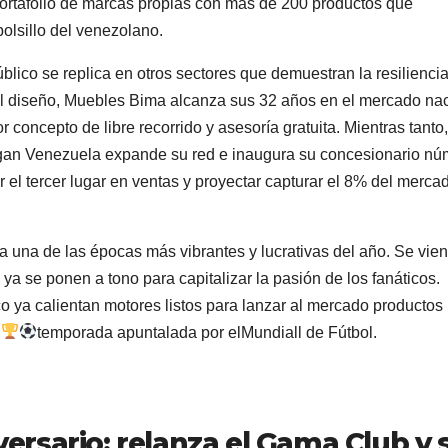
rtafolio de marcas propias con más de 200 productos que
 bolsillo del venezolano.
blico se replica en otros sectores que demuestran la resiliencia
el diseño, Muebles Bima alcanza sus 32 años en el mercado na
concepto de libre recorrido y asesoría gratuita. Mientras tanto,
ngan Venezuela expande su red e inaugura su concesionario nú
 el tercer lugar en ventas y proyectar capturar el 8% del merca
 una de las épocas más vibrantes y lucrativas del año. Se vien
ya se ponen a tono para capitalizar la pasión de los fanáticos.
o ya calientan motores listos para lanzar al mercado productos
a
temporada apuntalada por elMundiall de Fútbol.
ersario: relanza el Gama Club y 