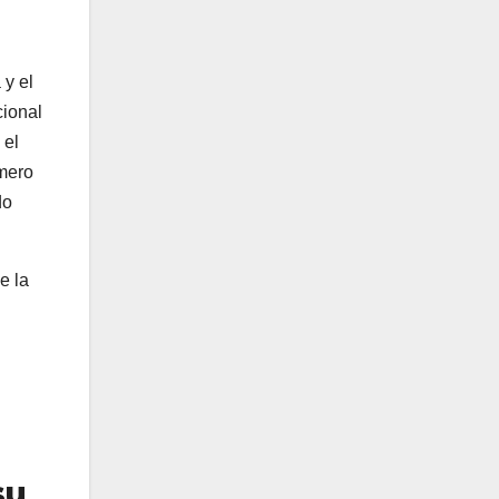
 y el
cional
 el
mero
do
e la
su