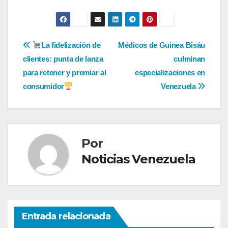
Navegación
La fidelización de
Médicos de Guinea Bisáu
clientes: punta de lanza
culminan
de
para retener y premiar al
especializaciones en
entradas
consumidor
Venezuela
Por
Noticias Venezuela
Entrada relacionada