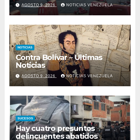
un policía muerto
AGOSTO 9, 2026
NOTICIAS VENEZUELA
NOTICIAS
Contra Bolívar – Últimas
Noticias
AGOSTO 9, 2026
NOTICIAS VENEZUELA
SUCESOS
Hay cuatro presuntos
delincuentes abatidos