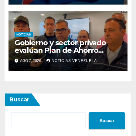
NOTICIAS
Gobierno y sector privado
evalúan Plan de Ahorro
Energético
AGO 7, 2026
NOTICIAS VENEZUELA
Buscar
Buscar