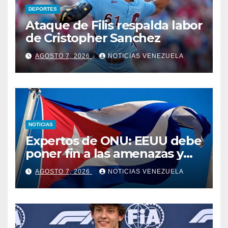
DEPORTES
Ataque de Filis respalda labor
de Cristopher Sanchez
AGOSTO 7, 2026
NOTICIAS VENEZUELA
NOTICIAS
Expertos de ONU: EEUU debe
poner fin a las amenazas y
revocar medidas contra Cuba
AGOSTO 7, 2026
NOTICIAS VENEZUELA