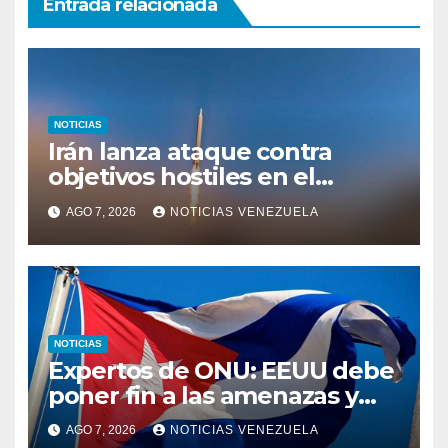
Entrada relacionada
NOTICIAS
Irán lanza ataque contra
objetivos hostiles en el
estrecho de Ormuz
AGO 7, 2026
NOTICIAS VENEZUELA
NOTICIAS
Expertos de ONU: EEUU debe
poner fin a las amenazas y
revocar medidas contra Cuba
AGO 7, 2026
NOTICIAS VENEZUELA