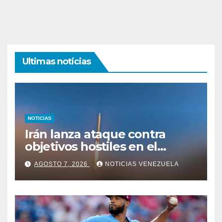
Ultimas noticias
NOTICIAS
Irán lanza ataque contra
objetivos hostiles en el
estrecho de Ormuz
AGOSTO 7, 2026
NOTICIAS VENEZUELA