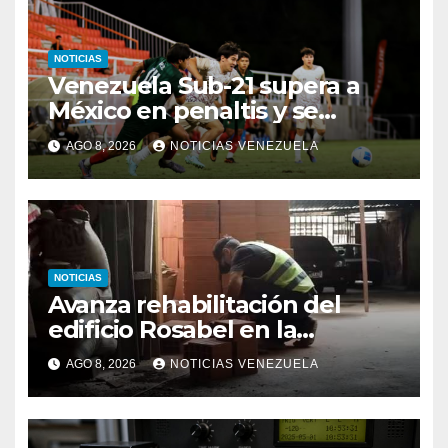
NOTICIAS
Venezuela Sub-21 supera a
México en penaltis y se
adjudica el oro
AGO 8, 2026
NOTICIAS VENEZUELA
NOTICIAS
Avanza rehabilitación del
edificio Rosabel en la
parroquia San José de
AGO 8, 2026
NOTICIAS VENEZUELA
Caracas