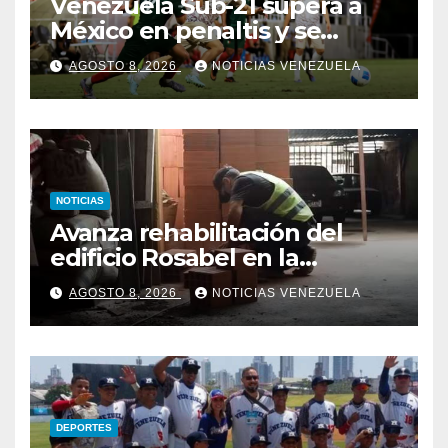
Venezuela Sub-21 supera a
México en penaltis y se
adjudica el oro
AGOSTO 8, 2026
NOTICIAS VENEZUELA
NOTICIAS
Avanza rehabilitación del
edificio Rosabel en la
parroquia San José de
AGOSTO 8, 2026
NOTICIAS VENEZUELA
Caracas
DEPORTES