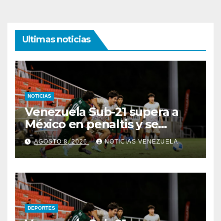
Ultimas noticias
NOTICIAS
Venezuela Sub-21 supera a
México en penaltis y se
adjudica el oro
AGOSTO 8, 2026
NOTICIAS VENEZUELA
DEPORTES