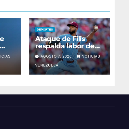
DEPORTES
ue
Ataque de Filis
respalda labor de
Cristopher Sanchez
ICIAS
AGOSTO 7, 2026
NOTICIAS
muz
VENEZUELA