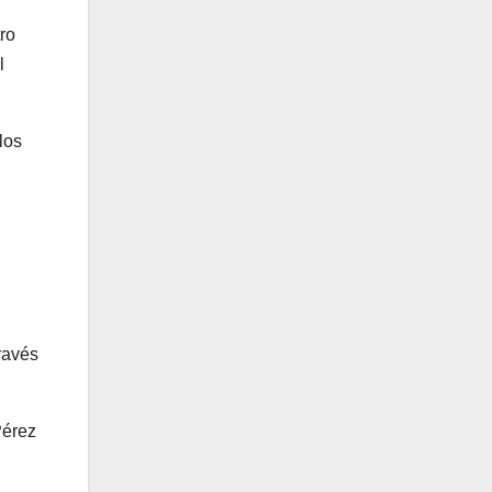
ro
l
los
ravés
Pérez