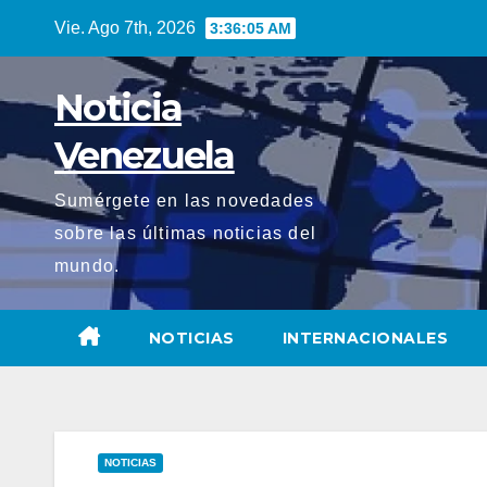
Saltar
Vie. Ago 7th, 2026
3:36:06 AM
al
contenido
Noticia
Venezuela
Sumérgete en las novedades
sobre las últimas noticias del
mundo.
NOTICIAS
INTERNACIONALES
NOTICIAS