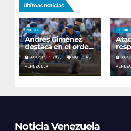
Ultimas noticias
NOTICIAS
DEPORT
Andrés Giménez
Ataq
destaca en el orden
resp
ofensivo de Azulejos
Cris
AGOSTO 7, 2026
NOTICIAS
AGOS
VENEZUELA
VENEZ
Noticia Venezuela