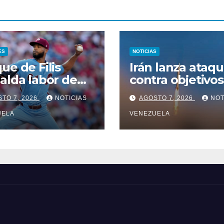
ES
NOTICIAS
ue de Filis
Irán lanza ataq
alda labor de
contra objetivos
topher Sanchez
hostiles en el
TO 7, 2026
NOTICIAS
AGOSTO 7, 2026
NOT
estrecho de Or
UELA
VENEZUELA