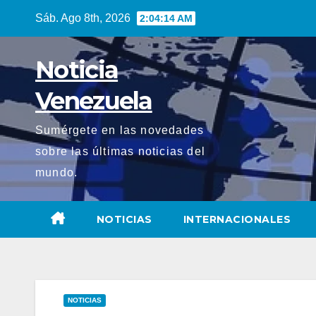
Saltar
Sáb. Ago 8th, 2026
2:04:16 AM
al
contenido
Noticia
Venezuela
Sumérgete en las novedades
sobre las últimas noticias del
mundo.
NOTICIAS
INTERNACIONALES
NOTICIAS