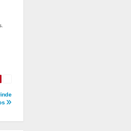
s.
rinde
dos