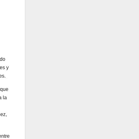
ado
es y
es.
 que
a la
uez,
entre