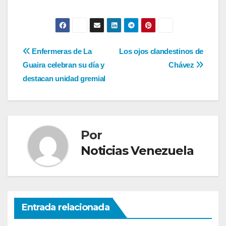
Navegación
Enfermeras de La
Los ojos clandestinos de
Guaira celebran su día y
Chávez
de
destacan unidad gremial
entradas
Por
Noticias Venezuela
Entrada relacionada