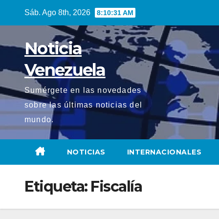
Saltar
Sáb. Ago 8th, 2026
8:10:33 AM
al
contenido
Noticia
Venezuela
Sumérgete en las novedades
sobre las últimas noticias del
mundo.
NOTICIAS
INTERNACIONALES
Etiqueta:
Fiscalía