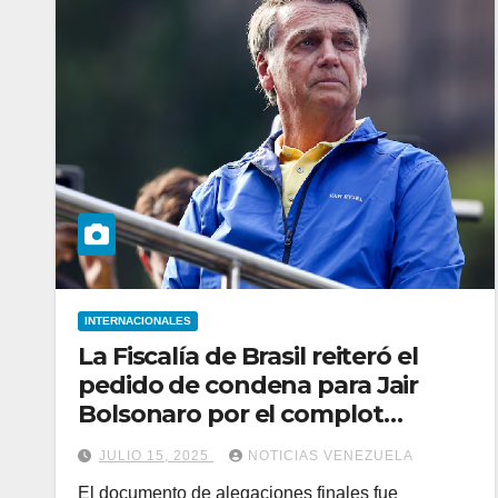
INTERNACIONALES
La Fiscalía de Brasil reiteró el
pedido de condena para Jair
Bolsonaro por el complot
golpista contra Lula da Silva
JULIO 15, 2025
NOTICIAS VENEZUELA
El documento de alegaciones finales fue