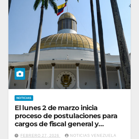
NOTICIAS
El lunes 2 de marzo inicia
proceso de postulaciones para
cargos de fiscal general y
defensor del pueblo en
FEBRERO 27, 2026
NOTICIAS VENEZUELA