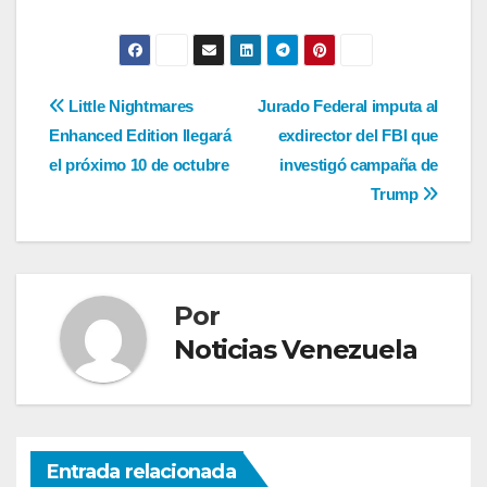
Navegación
Little Nightmares
Jurado Federal imputa al
Enhanced Edition llegará
exdirector del FBI que
de
el próximo 10 de octubre
investigó campaña de
entradas
Trump
Por
Noticias Venezuela
Entrada relacionada