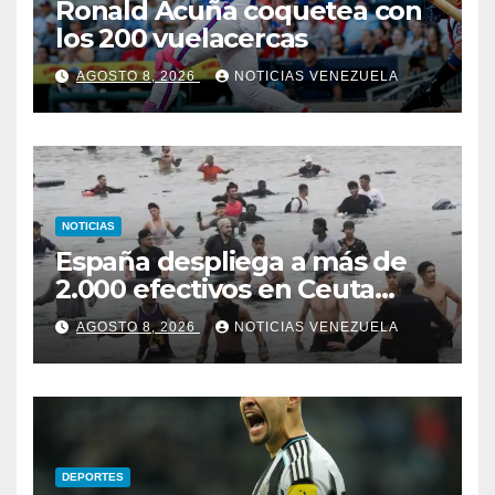
Ronald Acuña coquetea con
los 200 vuelacercas
AGOSTO 8, 2026
NOTICIAS VENEZUELA
NOTICIAS
España despliega a más de
2.000 efectivos en Ceuta
ante nueva oleada migratoria
AGOSTO 8, 2026
NOTICIAS VENEZUELA
DEPORTES