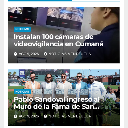
NOTICIAS
Instalan 100 cámaras de
videovigilancia en Cumaná
AGO 9, 2026
NOTICIAS VENEZUELA
NOTICIAS
Pablo Sandoval ingresó al
Muro de la Fama de San
Francisco
AGO 9, 2026
NOTICIAS VENEZUELA