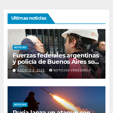
Ultimas noticias
NOTICIAS
Fuerzas federales argentinas
y policía de Buenos Aires son
acusadas por represión
AGOSTO 8, 2026
NOTICIAS VENEZUELA
NOTICIAS
Rusia lanza un ataque con