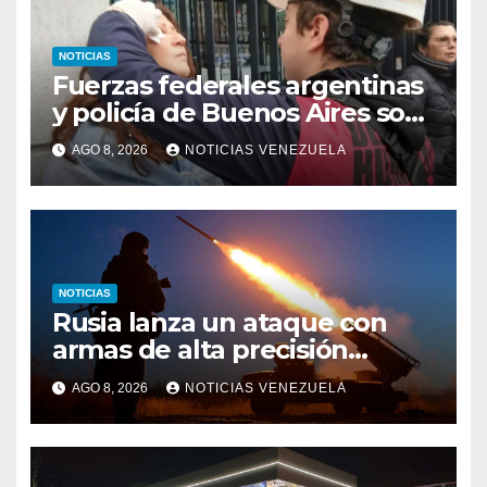
NOTICIAS
Fuerzas federales argentinas
y policía de Buenos Aires son
acusadas por represión
AGO 8, 2026
NOTICIAS VENEZUELA
NOTICIAS
Rusia lanza un ataque con
armas de alta precisión
contra la industria militar en
AGO 8, 2026
NOTICIAS VENEZUELA
Kiev