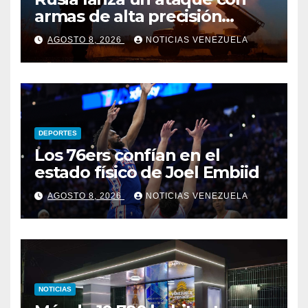
armas de alta precisión
contra la industria militar en
AGOSTO 8, 2026
NOTICIAS VENEZUELA
Kiev
DEPORTES
Los 76ers confían en el
estado físico de Joel Embiid
AGOSTO 8, 2026
NOTICIAS VENEZUELA
NOTICIAS