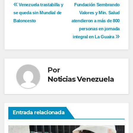
Navegación
Venezuela trastabilla y
Fundación Sembrando
se queda sin Mundial de
Valores y Min. Salud
de
Baloncesto
atendieron a más de 800
entradas
personas en jornada
integral en La Guaira
Por
Noticias Venezuela
Entrada relacionada