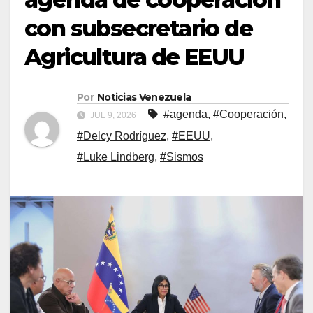
con subsecretario de
Agricultura de EEUU
Por
Noticias Venezuela
#agenda
,
#Cooperación
,
JUL 9, 2026
#Delcy Rodríguez
,
#EEUU
,
#Luke Lindberg
,
#Sismos