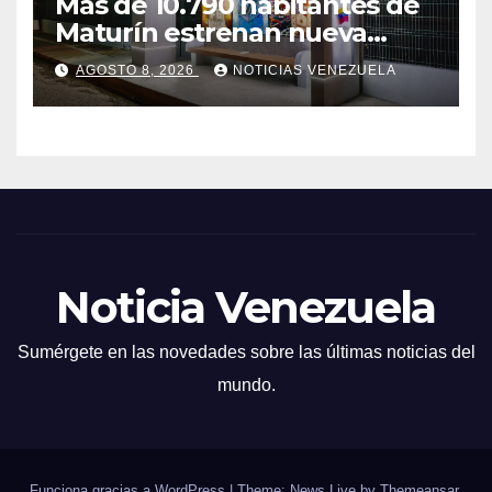
Más de 10.790 habitantes de
Maturín estrenan nueva
parada inteligente
AGOSTO 8, 2026
NOTICIAS VENEZUELA
Noticia Venezuela
Sumérgete en las novedades sobre las últimas noticias del
mundo.
Funciona gracias a WordPress
|
Theme: News Live by
Themeansar
.