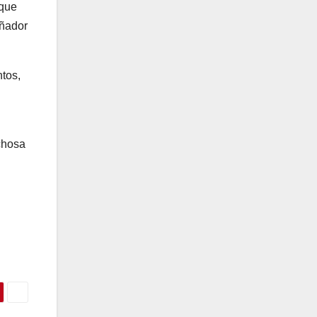
 que
añador
ntos,
chosa