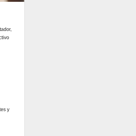
tador,
ctivo
tes y