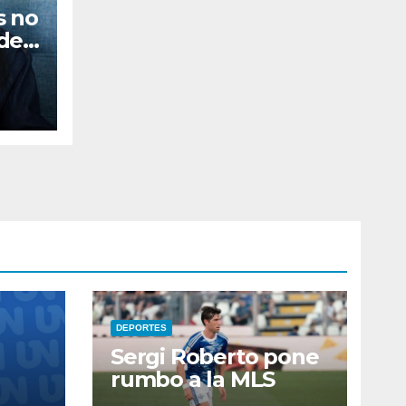
s no
de
s
s’
DEPORTES
Sergi Roberto pone
rumbo a la MLS
evo