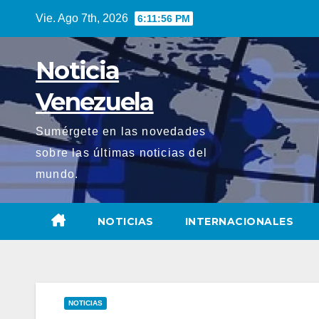
Saltar
Vie. Ago 7th, 2026
6:11:58 PM
al
contenido
Noticia
Venezuela
Sumérgete en las novedades
sobre las últimas noticias del
mundo.
NOTICIAS
INTERNACIONALES
NOTICIAS