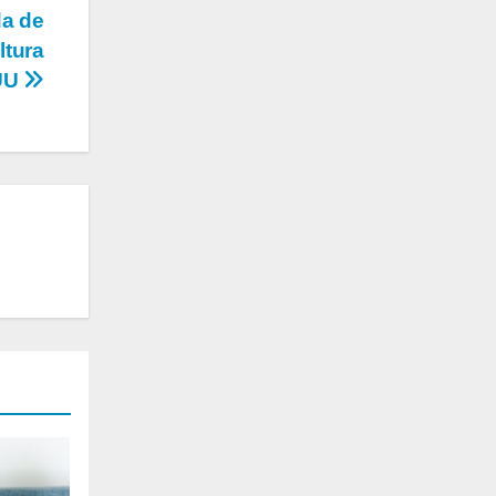
da de
ltura
UU