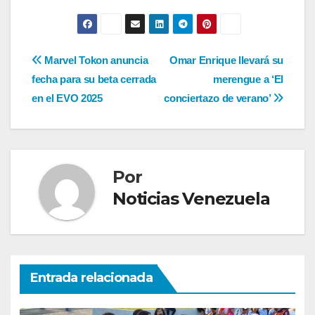
Navegación
Marvel Tokon anuncia
Omar Enrique llevará su
fecha para su beta cerrada
merengue a ‘El
de
en el EVO 2025
conciertazo de verano’
entradas
Por
Noticias Venezuela
Entrada relacionada