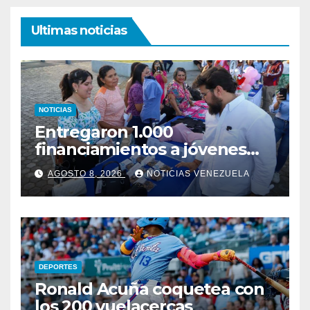
Ultimas noticias
NOTICIAS
Entregaron 1.000
financiamientos a jóvenes
empresarios en Monagas
AGOSTO 8, 2026
NOTICIAS VENEZUELA
DEPORTES
Ronald Acuña coquetea con
los 200 vuelacercas