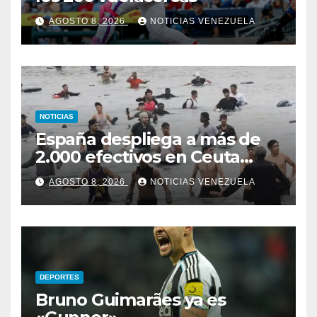
AGOSTO 8, 2026
NOTICIAS VENEZUELA
NOTICIAS
España despliega a más de
2.000 efectivos en Ceuta
ante nueva oleada migratoria
AGOSTO 8, 2026
NOTICIAS VENEZUELA
DEPORTES
Bruno Guimarães ya es