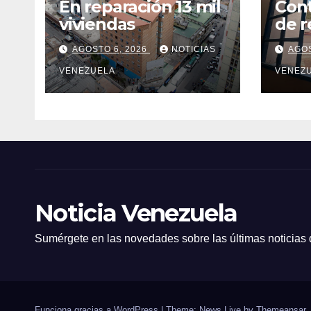
En reparación 13 mil
Cont
viviendas
de r
inte
AGOSTO 6, 2026
NOTICIAS
AGOS
El A
VENEZUELA
Cara
VENEZ
Noticia Venezuela
Sumérgete en las novedades sobre las últimas noticias
Funciona gracias a WordPress
|
Theme: News Live by
Themeansar
.