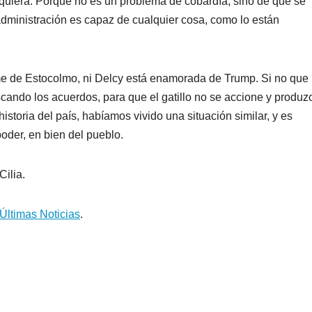
quiera. Porque no es un problema de cobardía, sino de qué se
ministración es capaz de cualquier cosa, como lo están
ome de Estocolmo, ni Delcy está enamorada de Trump. Si no que
scando los acuerdos, para que el gatillo no se accione y produz
toria del país, habíamos vivido una situación similar, y es
oder, en bien del pueblo.
Cilia.
Últimas Noticias
.