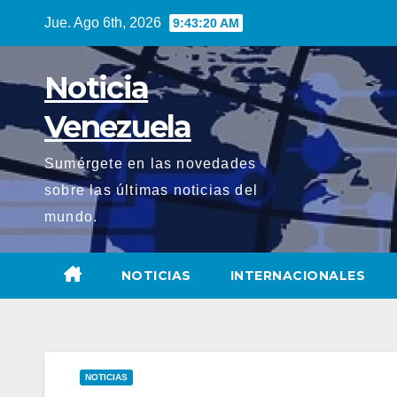
Saltar
Jue. Ago 6th, 2026
9:43:21 AM
al
contenido
Noticia
Venezuela
Sumérgete en las novedades
sobre las últimas noticias del
mundo.
NOTICIAS
INTERNACIONALES
NOTICIAS