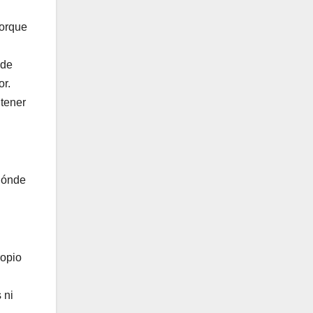
porque
 de
or.
 tener
dónde
n
ropio
 ni