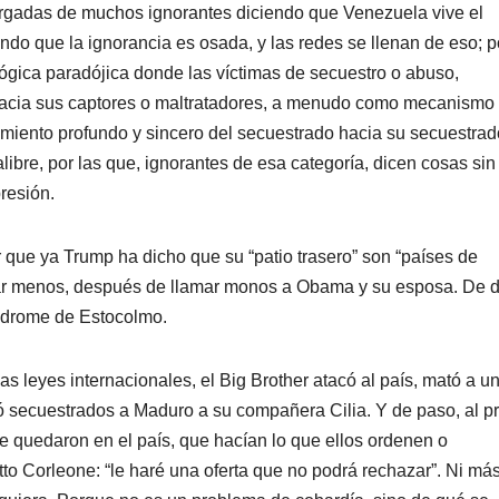
cargadas de muchos ignorantes diciendo que Venezuela vive el
ndo que la ignorancia es osada, y las redes se llenan de eso; 
ógica paradójica donde las víctimas de secuestro o abuso,
d hacia sus captores o maltratadores, a menudo como mecanismo
iento profundo y sincero del secuestrado hacia su secuestrad
ibre, por las que, ignorantes de esa categoría, dicen cosas sin
resión.
r que ya Trump ha dicho que su “patio trasero” son “países de
ar menos, después de llamar monos a Obama y su esposa. De 
ndrome de Estocolmo.
las leyes internacionales, el Big Brother atacó al país, mató a u
 secuestrados a Maduro a su compañera Cilia. Y de paso, al p
que quedaron en el país, que hacían lo que ellos ordenen o
o Corleone: “le haré una oferta que no podrá rechazar”. Ni más