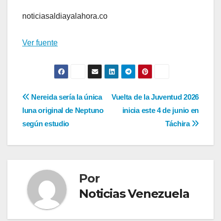
noticiasaldiayalahora.co
Ver fuente
Navegación
Nereida sería la única
Vuelta de la Juventud 2026
luna original de Neptuno
inicia este 4 de junio en
de
según estudio
Táchira
entradas
Por
Noticias Venezuela