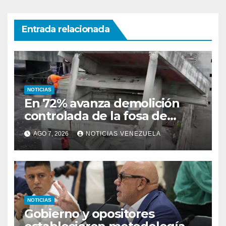
Entrada relacionada
NOTICIAS
En 72% avanza demolición
controlada de la fosa de
ascensores en la Torre de
AGO 7, 2026
NOTICIAS VENEZUELA
David
NOTICIAS
Gobierno y opositores