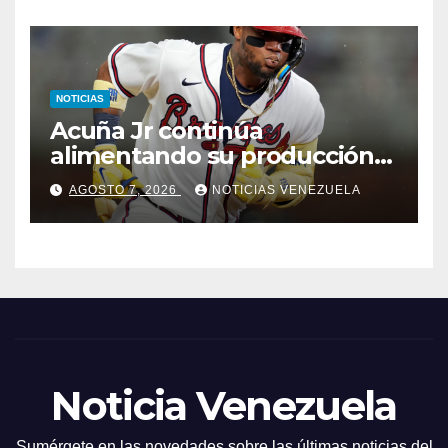
NOTICIAS
Acuña Jr continúa
alimentando su producción
jonronera
AGOSTO 7, 2026
NOTICIAS VENEZUELA
Noticia Venezuela
Sumérgete en las novedades sobre las últimas noticias del