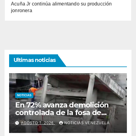
Acuña Jr continúa alimentando su producción
jonronera
Ultimas noticias
NOTICIAS
En 72% avanza demolición
controlada de la fosa de
ascensores en la Torre de
AGOSTO 7, 2026
NOTICIAS VENEZUELA
David