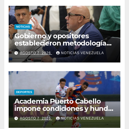
NOTICIAS
Gobierno y opositores
establecieron metodología
para el proceso de diálogo en
AGOSTO 7, 2026
NOTICIAS VENEZUELA
Venezuela
DEPORTES
Academia Puerto Cabello
impone condiciones y hunde
al Caracas FC
AGOSTO 7, 2026
NOTICIAS VENEZUELA