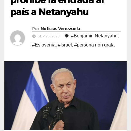
país a Netanyahu
Por
Noticias Venezuela
#Benjamín Netanyahu
,
SEP 25, 2025
#Eslovenia
,
#Israel
,
#persona non grata