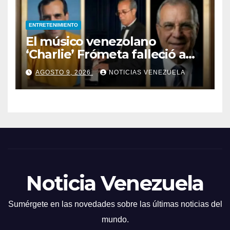
ENTRETENIMIENTO
El músico venezolano
‘Charlie’ Frómeta falleció a
sus 82 años
AGOSTO 9, 2026
NOTICIAS VENEZUELA
Noticia Venezuela
Sumérgete en las novedades sobre las últimas noticias del
mundo.