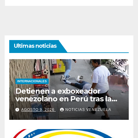
Ultimas noticias
INTERNACIONALES
Detienen a exboxeador
venezolano en Perú tras la
muerte de mototaxista
AGOSTO 9, 2026
NOTICIAS VENEZUELA
durante una riña