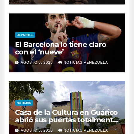
DEPORTES
El Barcelona lo tiene claro
con el ‘nueve’
AGOSTO 6, 2026
NOTICIAS VENEZUELA
NOTICIAS
Casa de la Cultura en Guárico
abrió sus puertas totalmente
renovada
AGOSTO 6, 2026
NOTICIAS VENEZUELA