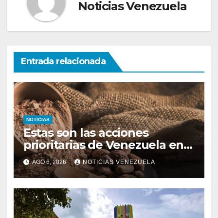
Noticias Venezuela
Entrada relacionada
NOTICIAS
Estas son las acciones
prioritarias de Venezuela en
materia de cacao
AGO 6, 2026
NOTICIAS VENEZUELA