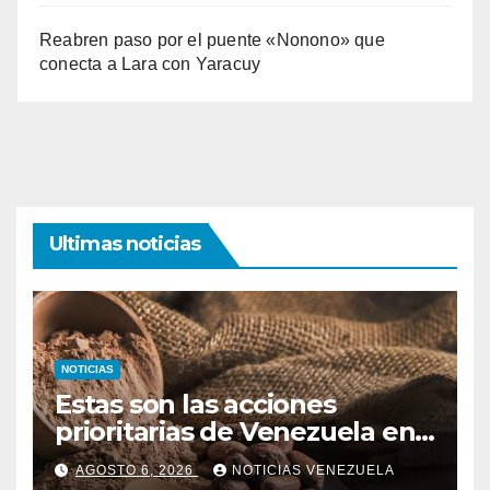
Reabren paso por el puente «Nonono» que
conecta a Lara con Yaracuy
Ultimas noticias
NOTICIAS
Estas son las acciones
prioritarias de Venezuela en
materia de cacao
AGOSTO 6, 2026
NOTICIAS VENEZUELA