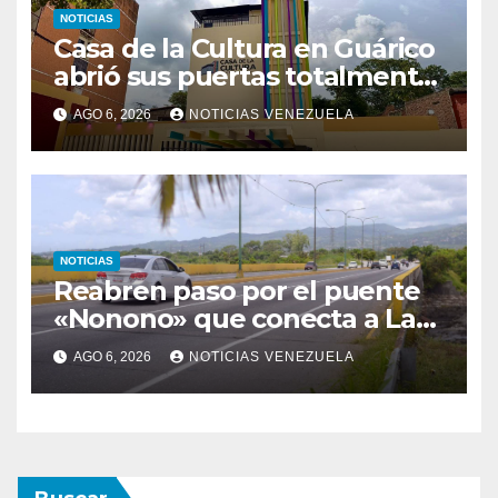
NOTICIAS
Casa de la Cultura en Guárico
abrió sus puertas totalmente
renovada
AGO 6, 2026
NOTICIAS VENEZUELA
NOTICIAS
Reabren paso por el puente
«Nonono» que conecta a Lara
con Yaracuy
AGO 6, 2026
NOTICIAS VENEZUELA