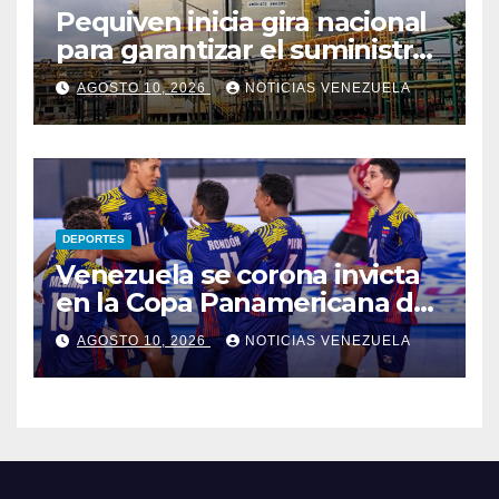
Pequiven inicia gira nacional
para garantizar el suministro
directo de urea a
AGOSTO 10, 2026
NOTICIAS VENEZUELA
productores agrícolas
DEPORTES
Venezuela se corona invicta
en la Copa Panamericana de
Voleibol U17
AGOSTO 10, 2026
NOTICIAS VENEZUELA