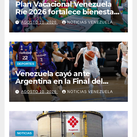
Plan Vacacional Venezuela
Ríe 2026 fortalece bienestar
emocional a través de la
AGOSTO 10, 2026
NOTICIAS VENEZUELA
cultura y el deporte
DEPORTES
Venezuela cayó ante
Argentina en la Final del
Sudamericano
AGOSTO 10, 2026
NOTICIAS VENEZUELA
NOTICIAS