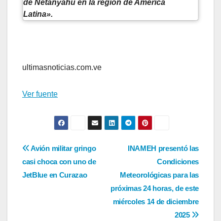
de Netanyahu en la región de América
Latina».
ultimasnoticias.com.ve
Ver fuente
Navegación
Avión militar gringo
INAMEH presentó las
casi choca con uno de
Condiciones
de
JetBlue en Curazao
Meteorológicas para las
entradas
próximas 24 horas, de este
miércoles 14 de diciembre
2025