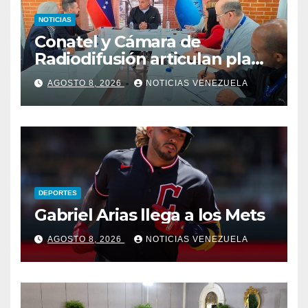
NOTICIAS
Conatel y Cámara de
Radiodifusión articulan plan
de atención a estaciones tras
AGOSTO 8, 2026
NOTICIAS VENEZUELA
sismos
DEPORTES
Gabriel Arias llega a los Mets
AGOSTO 8, 2026
NOTICIAS VENEZUELA