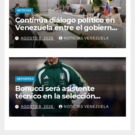
NOTICIAS
Continúa diálogo político en
Venezuela entre el gobierno
y la oposición
AGOSTO 8, 2026
NOTICIAS VENEZUELA
DEPORTES
Bonucci será asistente
técnico en la selección
italiana
AGOSTO 8, 2026
NOTICIAS VENEZUELA