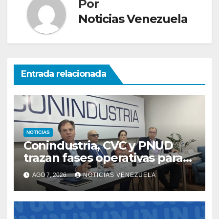
Por
Noticias Venezuela
Entrada relacionada
NOTICIAS
Conindustria, CVC y PNUD
trazan fases operativas para
reconstruir a Venezuela
AGO 7, 2026
NOTICIAS VENEZUELA