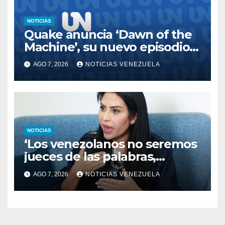
NOTICIAS
Quake anuncia ‘Dawn of the
Machine’, su nuevo episodio
del 30 aniversario
AGO 7, 2026
NOTICIAS VENEZUELA
NOTICIAS
‘Los venezolanos no seremos
jueces de las palabras,
seremos testigos de los
AGO 7, 2026
NOTICIAS VENEZUELA
resultados’