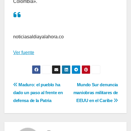
Colombia».
noticiasaldiayalahora.co
Ver fuente
Navegación
Maduro: el pueblo ha
Mundo Sur denuncia
dado un paso al frente en
maniobras militares de
de
defensa de la Patria
EEUU en el Caribe
entradas