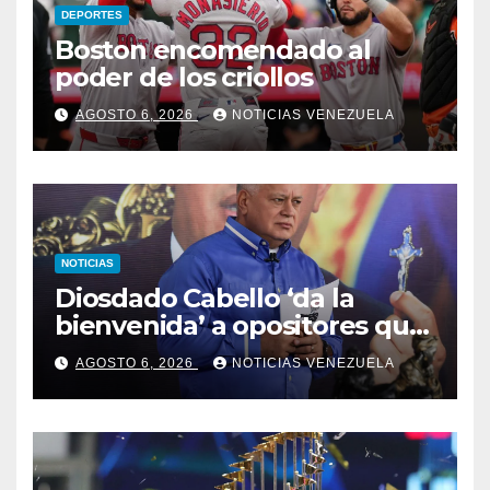
DEPORTES
Boston encomendado al
poder de los criollos
AGOSTO 6, 2026
NOTICIAS VENEZUELA
NOTICIAS
Diosdado Cabello ‘da la
bienvenida’ a opositores que
llegaron al país para diálogo
AGOSTO 6, 2026
NOTICIAS VENEZUELA
con el gobierno