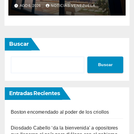
Hospital El Algodonal en
AGO 6, 2026
NOTICIAS VENEZUELA
Caracas
Buscar
Buscar
Entradas Recientes
Boston encomendado al poder de los criollos
Diosdado Cabello ‘da la bienvenida’ a opositores