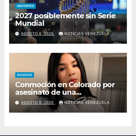
DEPORTES
2027 posiblemente sin Serie
Mundial
AGOSTO 6, 2026
NOTICIAS VENEZUELA
SUCESOS
Conmoción en Colorado por
asesinato de una
adolescente venezolana en
AGOSTO 6, 2026
NOTICIAS VENEZUELA
reunión con amigos