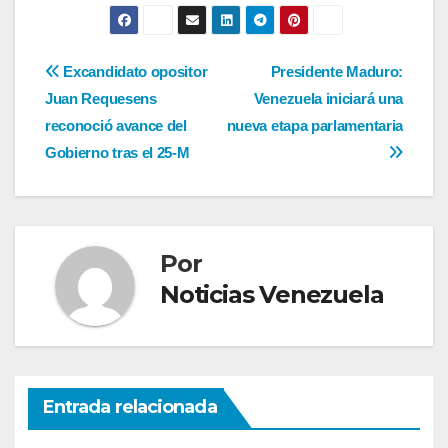
Navegación
Excandidato opositor
Presidente Maduro:
Juan Requesens
Venezuela iniciará una
de
reconoció avance del
nueva etapa parlamentaria
entradas
Gobierno tras el 25-M
Por
Noticias Venezuela
Entrada relacionada