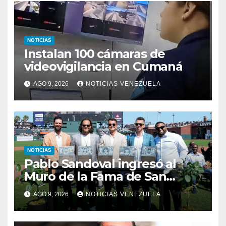
NOTICIAS
Instalan 100 cámaras de
videovigilancia en Cumaná
AGO 9, 2026
NOTICIAS VENEZUELA
NOTICIAS
Pablo Sandoval ingresó al
Muro de la Fama de San
Francisco
AGO 9, 2026
NOTICIAS VENEZUELA