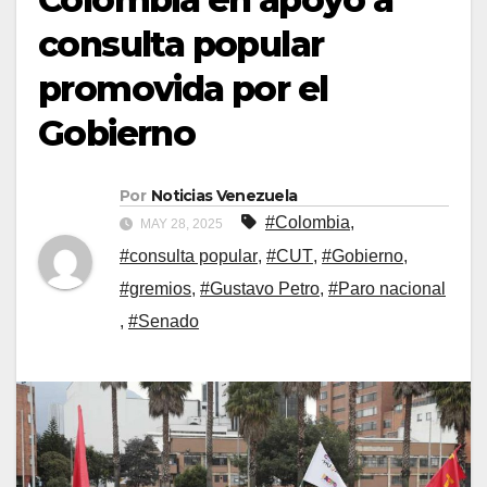
consulta popular
promovida por el
Gobierno
Por
Noticias Venezuela
#Colombia
,
MAY 28, 2025
#consulta popular
,
#CUT
,
#Gobierno
,
#gremios
,
#Gustavo Petro
,
#Paro nacional
,
#Senado