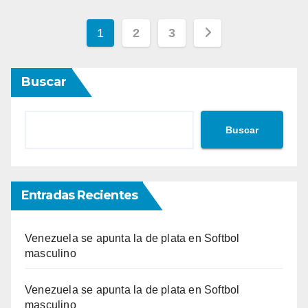
Paginación
1
2
3
de
Buscar
entradas
Buscar
Entradas Recientes
Venezuela se apunta la de plata en Softbol
masculino
Venezuela se apunta la de plata en Softbol
masculino