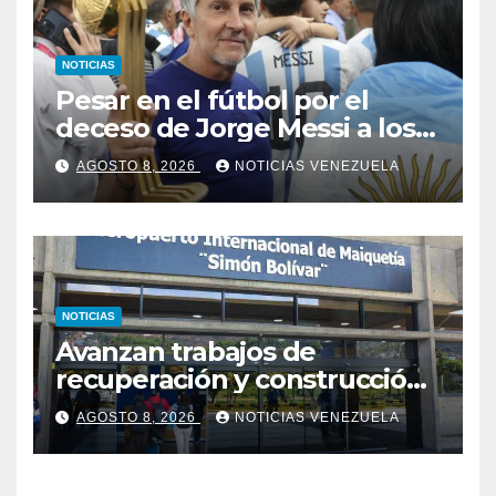
NOTICIAS
Pesar en el fútbol por el
deceso de Jorge Messi a los
68 años
AGOSTO 8, 2026
NOTICIAS VENEZUELA
NOTICIAS
Avanzan trabajos de
recuperación y construcción
del terminal temporal en el
AGOSTO 8, 2026
NOTICIAS VENEZUELA
Aeropuerto de Maiquetía