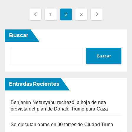
Paginación
1
2
3
de
Buscar
entradas
Buscar
Entradas Recientes
Benjamín Netanyahu rechazó la hoja de ruta
prevista del plan de Donald Trump para Gaza
Se ejecutan obras en 30 torres de Ciudad Tiuna