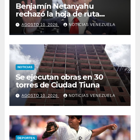
Benjamín Netanyahu
rechazó la hoja de ruta
prevista del plan de Donald
AGOSTO 10, 2026
NOTICIAS VENEZUELA
Trump para Gaza
NOTICIAS
Se ejecutan obras en 30
torres de Ciudad Tiuna
AGOSTO 10, 2026
NOTICIAS VENEZUELA
DEPORTES