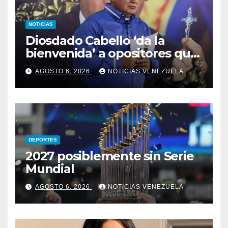
NOTICIAS
Diosdado Cabello ‘da la
bienvenida’ a opositores que
llegaron al país para diálogo
AGOSTO 6, 2026
NOTICIAS VENEZUELA
con el gobierno
DEPORTES
2027 posiblemente sin Serie
Mundial
AGOSTO 6, 2026
NOTICIAS VENEZUELA