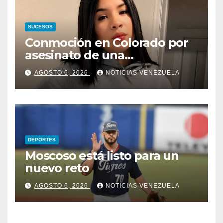
SUCESOS
Conmoción en Colorado por
asesinato de una
adolescente venezolana en
AGOSTO 6, 2026
NOTICIAS VENEZUELA
reunión con amigos
DEPORTES
Moscoso está listo para un
nuevo reto
AGOSTO 6, 2026
NOTICIAS VENEZUELA