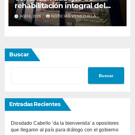
rehabilitación integral del
Hospital El Algodonal en
AGO 6, 2026
NOTICIAS VENEZUELA
Caracas
Buscar
Buscar
Entradas Recientes
Diosdado Cabello ‘da la bienvenida’ a opositores
que llegaron al país para diálogo con el gobierno