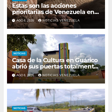
Estas son las acciones
prioritarias de Venezuela en
materia de cacao
AGO 6, 2026
NOTICIAS VENEZUELA
NOTICIAS
Casa de la Cultura en Guárico
abrió sus puertas totalmente
renovada
AGO 6, 2026
NOTICIAS VENEZUELA
NOTICIAS