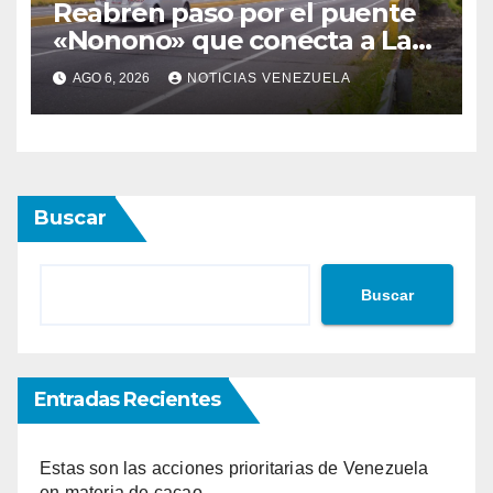
Reabren paso por el puente
«Nonono» que conecta a Lara
con Yaracuy
AGO 6, 2026
NOTICIAS VENEZUELA
Buscar
Buscar
Entradas Recientes
Estas son las acciones prioritarias de Venezuela
en materia de cacao