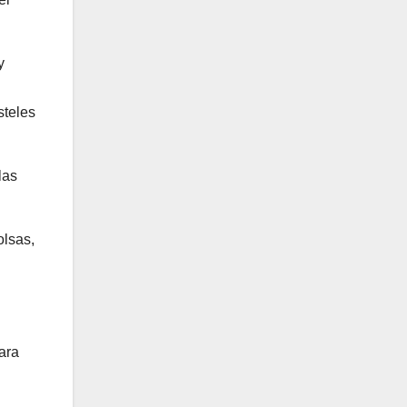
y
steles
las
olsas,
ara