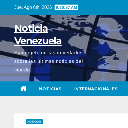
Saltar
Jue. Ago 6th, 2026
9:30:38 AM
al
contenido
Noticia
Venezuela
Sumérgete en las novedades
sobre las últimas noticias del
mundo.
NOTICIAS
INTERNACIONALES
NOTICIAS