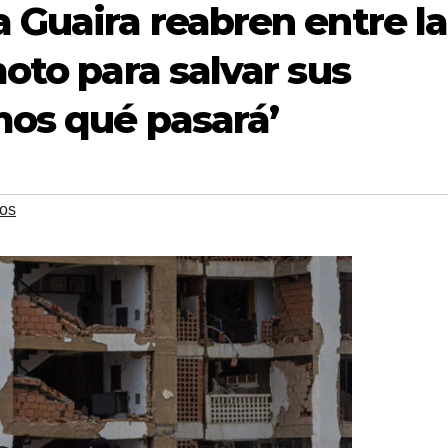
 Guaira reabren entre la
oto para salvar sus
mos qué pasará’
os