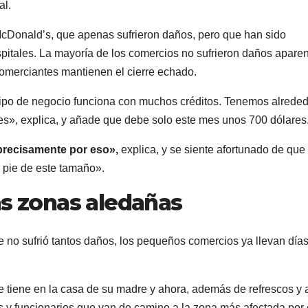
al.
cDonald’s, que apenas sufrieron daños, pero que han sido
spitales. La mayoría de los comercios no sufrieron daños aparen
comerciantes mantienen el cierre echado.
tipo de negocio funciona con muchos créditos. Tenemos alreded
es», explica, y añade que debe solo este mes unos 700 dólares
precisamente por eso»,
explica, y se siente afortunado de que 
 pie de este tamaño».
as zonas aledañas
 no sufrió tantos daños, los pequeños comercios ya llevan día
 tiene en la casa de su madre y ahora, además de refrescos y 
 y funcionarios que van de camino a la zona más afectada por 