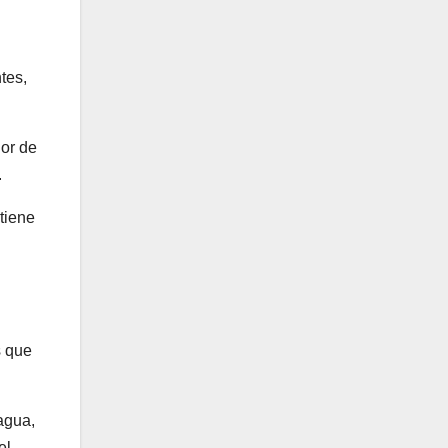
tes,
or de
.
tiene
s que
agua,
el