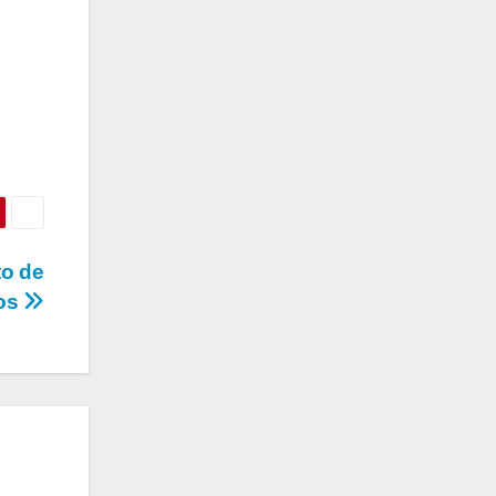
to de
ros