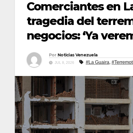
Comerciantes en La
tragedia del terrem
negocios: ‘Ya vere
Por
Noticias Venezuela
#La Guaira
,
#Terremot
JUL 8, 2026