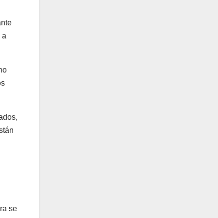
ante
 a
no
os
sados,
stán
ra se