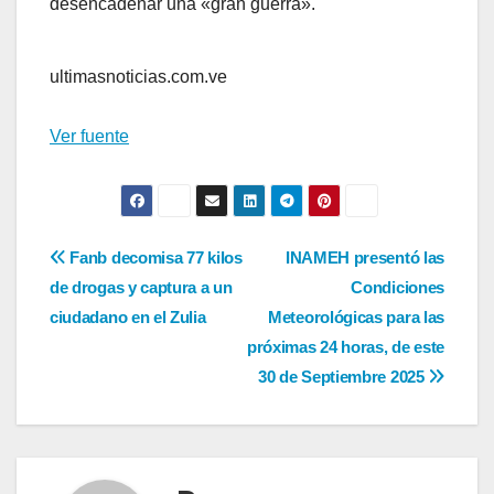
desencadenar una «gran guerra».
ultimasnoticias.com.ve
Ver fuente
Navegación
Fanb decomisa 77 kilos
INAMEH presentó las
de drogas y captura a un
Condiciones
de
ciudadano en el Zulia
Meteorológicas para las
entradas
próximas 24 horas, de este
30 de Septiembre 2025