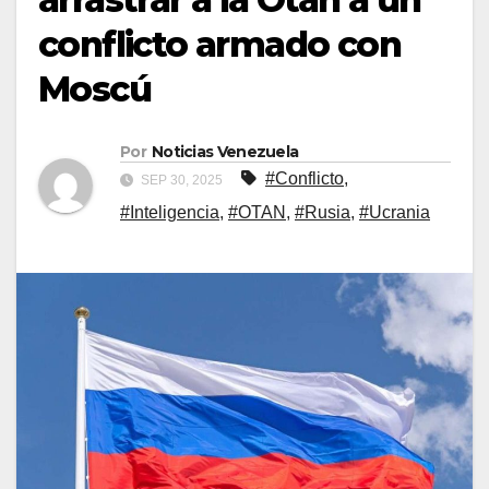
conflicto armado con
Moscú
Por
Noticias Venezuela
#Conflicto
,
SEP 30, 2025
#Inteligencia
,
#OTAN
,
#Rusia
,
#Ucrania