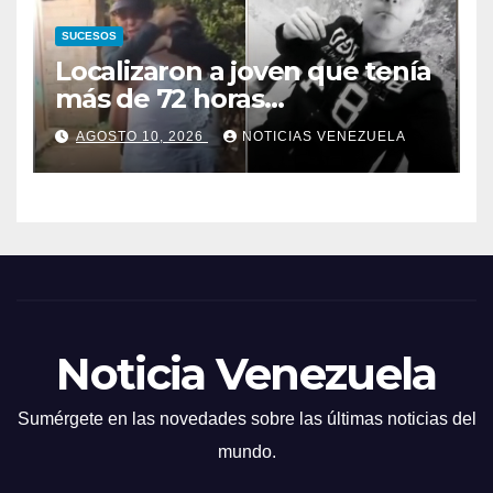
SUCESOS
Localizaron a joven que tenía
más de 72 horas
desaparecida
AGOSTO 10, 2026
NOTICIAS VENEZUELA
Noticia Venezuela
Sumérgete en las novedades sobre las últimas noticias del
mundo.