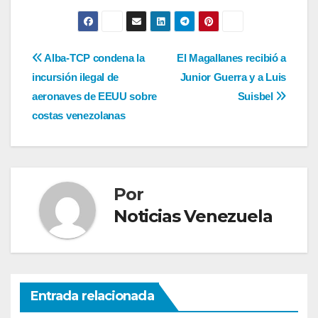
Navegación
Alba-TCP condena la
El Magallanes recibió a
incursión ilegal de
Junior Guerra y a Luis
de
aeronaves de EEUU sobre
Suisbel
entradas
costas venezolanas
Por
Noticias Venezuela
Entrada relacionada