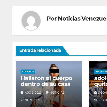
Por
Noticias Venezue
Entrada relacionada
SUCESOS
SUCESO
Hallaron el cuerpo
adol
dentro de su casa
quitó
acos
AGO 6, 2026
NOTICIAS
AGO 6
por 
VENEZUELA
abue
VENEZU