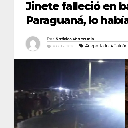
Jinete falleció en 
Paraguaná, lo hab
Por
Noticias Venezuela
#deportado
,
#Falcón
MAY 19, 2026