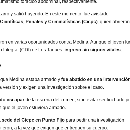
umatismo torácico abdominal, respectivamente.
carro y salió huyendo. En este momento, fue avistado
ientíficas, Penales y Criminalísticas (Cicpc)
, quien abrieron
aron en varias oportunidades contra Medina. Aunque el joven fu
o Integral (CDI) de Los Taques,
ingreso sin signos vitales
.
A
n que Medina estaba armado y
fue abatido en una intervenció
a versión y exigen una investigación sobre el caso.
ndo escapar
de la escena del crimen, sino evitar ser linchado po
 que el joven estuviera armado.
a
sede del Cicpc en Punto Fijo
para pedir una investigación
ijeron, a la vez que exigen que entreguen su cuerpo.