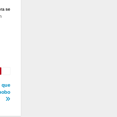
era se
n
s que
abobo