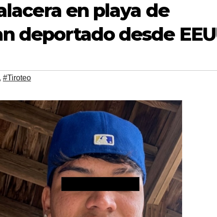
balacera en playa de
ían deportado desde EE
,
#Tiroteo