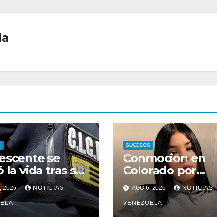
la
S
SUCESOS
escente se
Conmoción en
 la vida tras ser
Colorado por
ada y abusada
asesinato de un
, 2026
NOTICIAS
AGO 6, 2026
NOTICIAS
la pareja de su
adolescente
la
ELA
venezolana en
VENEZUELA