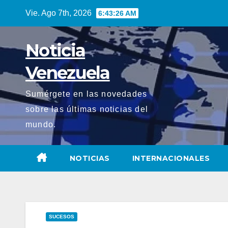
Saltar
Vie. Ago 7th, 2026
6:43:27 AM
al
contenido
Noticia
Venezuela
Sumérgete en las novedades
sobre las últimas noticias del
mundo.
NOTICIAS
INTERNACIONALES
SUCESOS