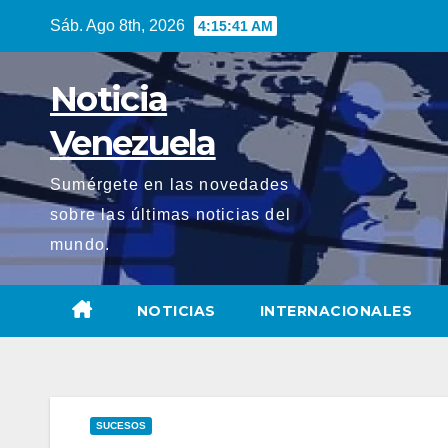
Saltar
Sáb. Ago 8th, 2026
4:15:43 AM
al
contenido
Noticia
Venezuela
Sumérgete en las novedades
sobre las últimas noticias del
mundo.
NOTICIAS
INTERNACIONALES
SUCESOS