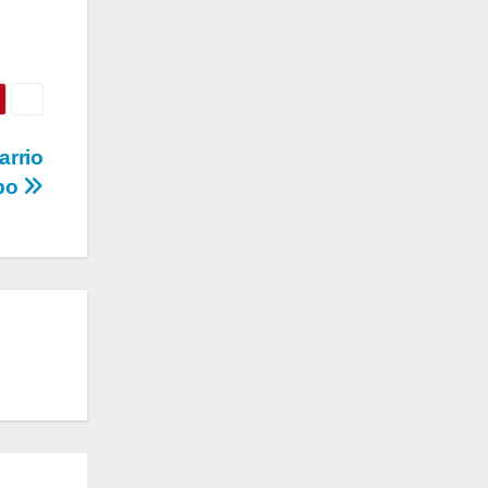
arrio
ibo