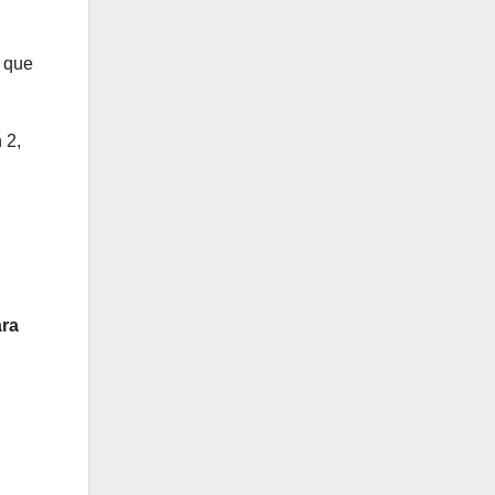
s que
 2,
ara