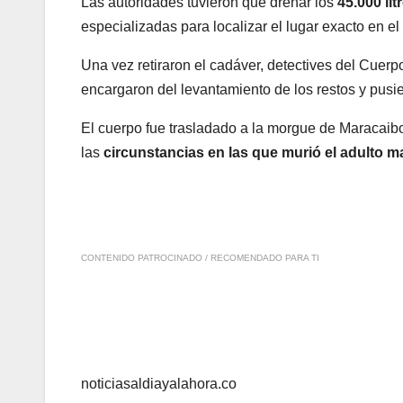
Las autoridades tuvieron que drenar los
45.000 li
especializadas para localizar el lugar exacto en e
Una vez retiraron el cadáver, detectives del Cuerpo
encargaron del levantamiento de los restos y pusi
El cuerpo fue trasladado a la morgue de Maracaib
las
circunstancias en las que murió el adulto m
CONTENIDO PATROCINADO / RECOMENDADO PARA TI
noticiasaldiayalahora.co