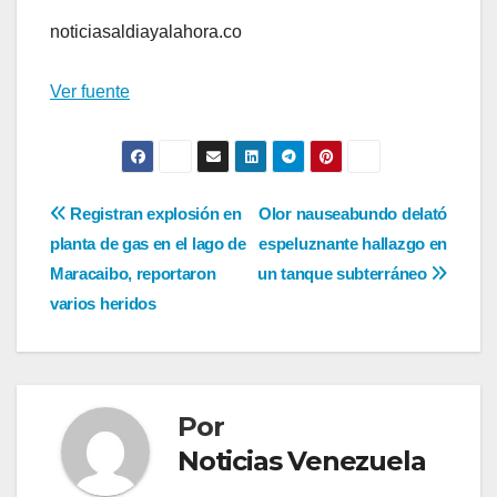
noticiasaldiayalahora.co
Ver fuente
Navegación
Registran explosión en
Olor nauseabundo delató
planta de gas en el lago de
espeluznante hallazgo en
de
Maracaibo, reportaron
un tanque subterráneo
entradas
varios heridos
Por
Noticias Venezuela