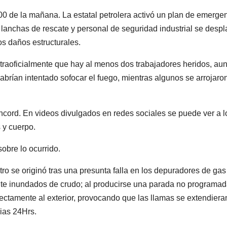
0 de la mañana. La estatal petrolera activó un plan de emerge
 lanchas de rescate y personal de seguridad industrial se desp
los daños estructurales.
xtraoficialmente que hay al menos dos trabajadores heridos, au
abrían intentado sofocar el fuego, mientras algunos se arrojaron
ncord. En videos divulgados en redes sociales se puede ver a l
 y cuerpo.
bre lo ocurrido.
tro se originó tras una presunta falla en los depuradores de gas
nte inundados de crudo; al producirse una parada no programada
rectamente al exterior, provocando que las llamas se extendiera
cias 24Hrs.