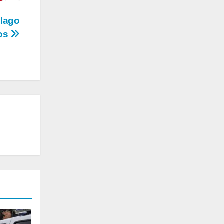
 lago
dos