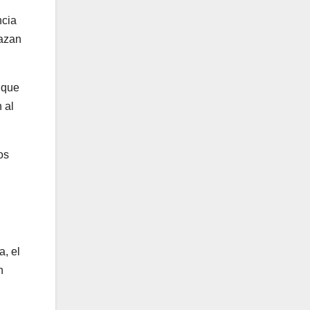
ncia
lazan
nque
 al
os
, el
n