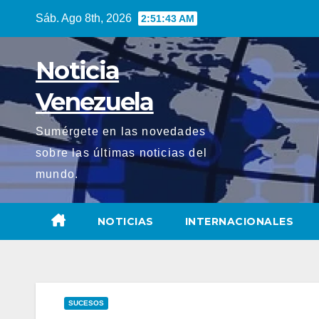
Saltar
Sáb. Ago 8th, 2026
2:51:44 AM
al
contenido
Noticia
Venezuela
Sumérgete en las novedades
sobre las últimas noticias del
mundo.
NOTICIAS
INTERNACIONALES
SUCESOS