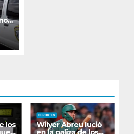
mo
DEPORTES
e los
Wilyer Abreu lució
que
en la paliza de los