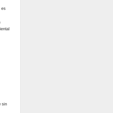
l es
s
iental
 sin