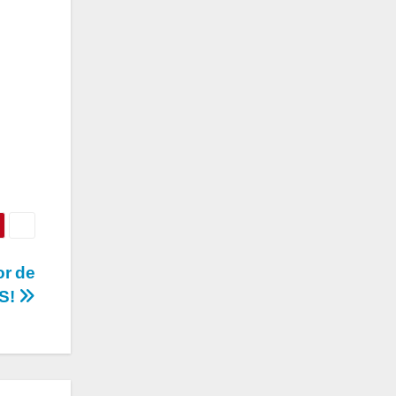
or de
ES!