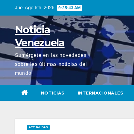
Saltar
Jue. Ago 6th, 2026
9:25:44 AM
al
contenido
Noticia
Venezuela
Sumérgete en las novedades
sobre las últimas noticias del
mundo.
NOTICIAS
INTERNACIONALES
ACTUALIDAD