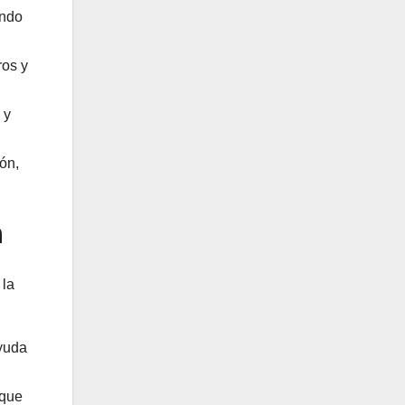
endo
ros y
 y
ión,
n
 la
ayuda
 que