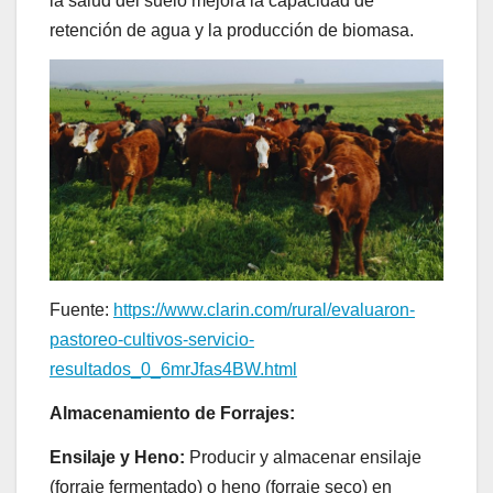
la salud del suelo mejora la capacidad de
retención de agua y la producción de biomasa.
Fuente:
https://www.clarin.com/rural/evaluaron-
pastoreo-cultivos-servicio-
resultados_0_6mrJfas4BW.html
Almacenamiento de Forrajes:
Ensilaje y Heno:
Producir y almacenar ensilaje
(forraje fermentado) o heno (forraje seco) en