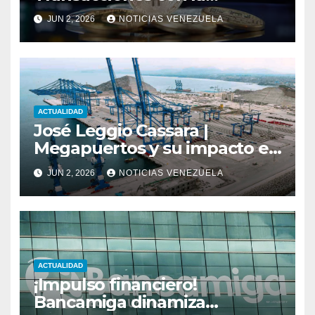
Tecnología de
JUN 2, 2026
NOTICIAS VENEZUELA
Bancaamigable
ACTUALIDAD
José Leggio Cassara |
Megapuertos y su impacto en
el turismo y el comercio
JUN 2, 2026
NOTICIAS VENEZUELA
global
ACTUALIDAD
¡Impulso financiero!
Bancamiga dinamiza