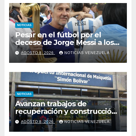
NOTICIAS
Pesar en el fútbol por el
deceso de Jorge Messi a los
68 años
AGOSTO 8, 2026
NOTICIAS VENEZUELA
NOTICIAS
Avanzan trabajos de
recuperación y construcción
del terminal temporal en el
AGOSTO 8, 2026
NOTICIAS VENEZUELA
Aeropuerto de Maiquetía