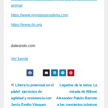
animal
https://www.revistaganaderia.com
https://www.ilri.org
Navegación
de
dateando.com
entradas
Ver fuente
Navegación
Libera tu potencial en el
Legados de la salsa: La
pádel: ejercicios de
mirada de Wilson
de
agilidad y resistencia con
Alexander Pabón Barreto
entradas
Jesús Emilio Vásquez
a los conciertos icónicos