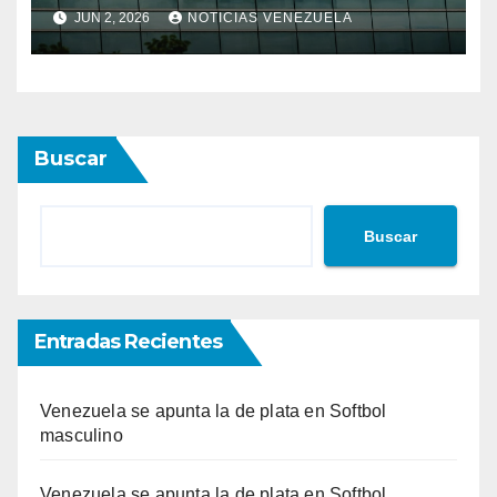
economía nacional con sólido
JUN 2, 2026
NOTICIAS VENEZUELA
repunte en soluciones de
consumo y divisas
Buscar
Buscar
Entradas Recientes
Venezuela se apunta la de plata en Softbol
masculino
Venezuela se apunta la de plata en Softbol