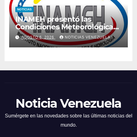
NOTICIAS
INAMEH presentó las
Condiciones Meteorológicas
para las próximas 24 horas,
AGOSTO 6, 2026
NOTICIAS VENEZUELA
de este jueves 6 de agosto
2026
Noticia Venezuela
Sumérgete en las novedades sobre las últimas noticias del
mundo.