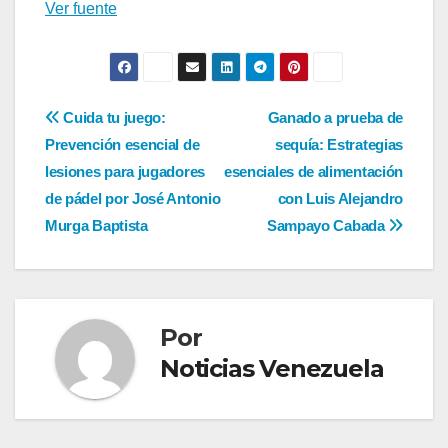
entradas
Ver fuente
Navegación
Cuida tu juego:
Ganado a prueba de
Prevención esencial de
sequía: Estrategias
de
lesiones para jugadores
esenciales de alimentación
entradas
de pádel por José Antonio
con Luis Alejandro
Murga Baptista
Sampayo Cabada
Por
Noticias Venezuela