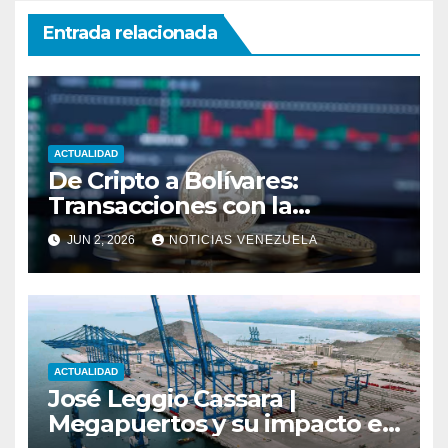
Entrada relacionada
ACTUALIDAD
De Cripto a Bolívares:
Transacciones con la
Tecnología de
JUN 2, 2026
NOTICIAS VENEZUELA
Bancaamigable
ACTUALIDAD
José Leggio Cassara |
Megapuertos y su impacto en