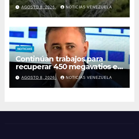
Centro – Yaracuy
AGOSTO 8, 2026
NOTICIAS VENEZUELA
NOTICIAS
Continúan trabajos para
recuperar 450 megavatios en
Termocarabobo tras sismos
AGOSTO 8, 2026
NOTICIAS VENEZUELA