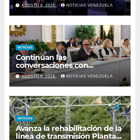
Espriella jura como
AGOSTO 8, 2026
NOTICIAS VENEZUELA
presidente de Colombia
NOTICIAS
Continúan las
conversaciones con
delegación de la Asamblea
AGOSTO 8, 2026
NOTICIAS VENEZUELA
Nacional de 2015
NOTICIAS
Avanza la rehabilitación de la
línea de transmisión Planta