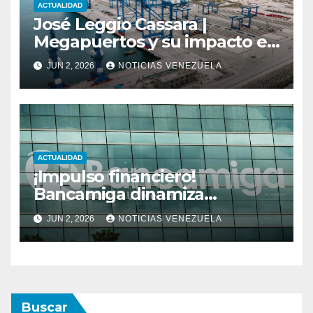
ACTUALIDAD
José Leggio Cassara |
Megapuertos y su impacto en
el turismo y el comercio
JUN 2, 2026
NOTICIAS VENEZUELA
global
ACTUALIDAD
¡Impulso financiero!
Bancamiga dinamiza
economía nacional con sólido
JUN 2, 2026
NOTICIAS VENEZUELA
repunte en soluciones de
consumo y divisas
Buscar