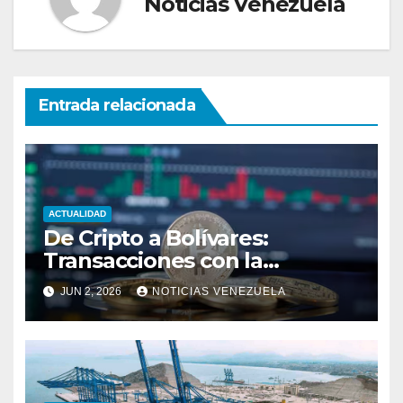
Noticias Venezuela
Entrada relacionada
ACTUALIDAD
De Cripto a Bolívares:
Transacciones con la
Tecnología de
JUN 2, 2026
NOTICIAS VENEZUELA
Bancaamigable