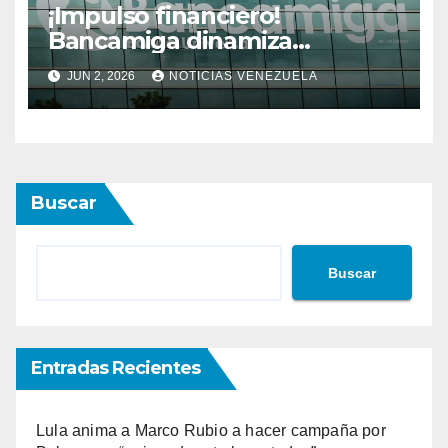
¡Impulso financiero!
Bancamiga dinamiza
economía nacional con sólido
JUN 2, 2026
NOTICIAS VENEZUELA
repunte en soluciones de
consumo y divisas
Buscar
Buscar
Entradas Recientes
Lula anima a Marco Rubio a hacer campaña por