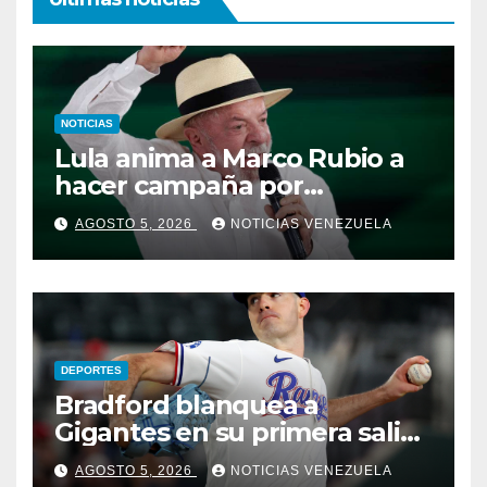
NOTICIAS
Lula anima a Marco Rubio a
hacer campaña por
Bolsonaro: “quiero
AGOSTO 5, 2026
NOTICIAS VENEZUELA
derrotarlos a todos”
DEPORTES
Bradford blanquea a
Gigantes en su primera salida
en MLB
AGOSTO 5, 2026
NOTICIAS VENEZUELA