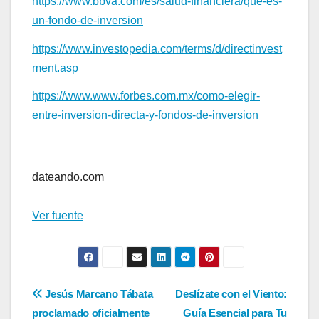
https://www.bbva.com/es/salud-financiera/que-es-
un-fondo-de-inversion
https://www.investopedia.com/terms/d/directinvest
ment.asp
https://www.www.forbes.com.mx/como-elegir-
entre-inversion-directa-y-fondos-de-inversion
Navegación
de
dateando.com
entradas
Ver fuente
Navegación
Jesús Marcano Tábata
Deslízate con el Viento:
proclamado oficialmente
Guía Esencial para Tu