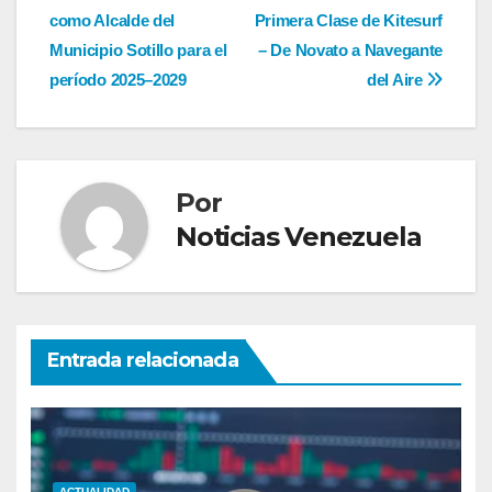
de
como Alcalde del
Primera Clase de Kitesurf
entradas
Municipio Sotillo para el
– De Novato a Navegante
período 2025–2029
del Aire
Por
Noticias Venezuela
Entrada relacionada
ACTUALIDAD