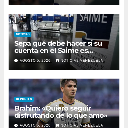
NOTICIAS
Sepa qué debe hacer si su
cuenta en el Saime es
suspendida por faltar a tres
AGOSTO 5, 2026
NOTICIAS VENEZUELA
citas consecutivas
DEPORTES
Brahim: «Quiero seguir
disfrutando de lo que amo»
AGOSTO 5, 2026
NOTICIAS VENEZUELA