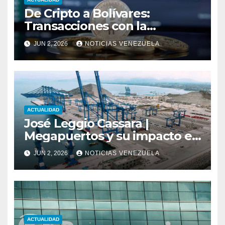
De Cripto a Bolívares:
Transacciones con la
Tecnología de
JUN 2, 2026
NOTICIAS VENEZUELA
Bancaamigable
ACTUALIDAD
José Leggio Cassara |
Megapuertos y su impacto en
el turismo y el comercio
JUN 2, 2026
NOTICIAS VENEZUELA
global
ACTUALIDAD