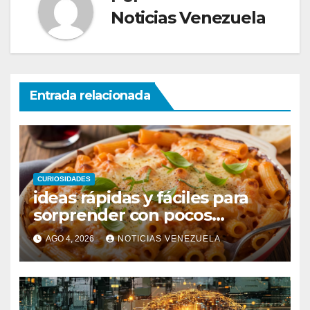
Noticias Venezuela
Entrada relacionada
CURIOSIDADES
ideas rápidas y fáciles para
sorprender con pocos
ingredientes
AGO 4, 2026
NOTICIAS VENEZUELA