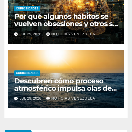
CURIOSIDADES
Por qué algunos hábitos se
vuelven obsesiones y otros se
desvanecen
JUL 29, 2026
NOTICIAS VENEZUELA
CURIOSIDADES
Descubren cómo proceso
atmosférico impulsa olas de
calor marinas extremas
JUL 29, 2026
NOTICIAS VENEZUELA