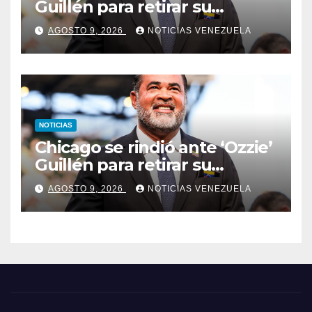
Guillén para retirar su
número
AGOSTO 9, 2026
NOTICIAS VENEZUELA
NOTICIAS
Chicago se rindió ante ‘Ozzie’
Guillén para retirar su
número
AGOSTO 9, 2026
NOTICIAS VENEZUELA