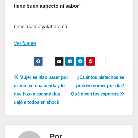
tiene buen aspecto ni sabor
”.
noticiasaldiayalahora.co
Ver fuente
Navegación
Mujer se hizo pasar por
¿Cuántos pistachos se
cliente en una tienda y lo
pueden comer por día?
de
que hizo a escondidas
Qué dicen los expertos
entradas
dejó a todos en shock
Por