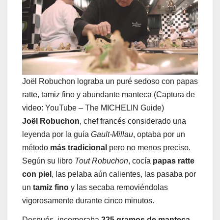
Joël Robuchon lograba un puré sedoso con papas
ratte, tamiz fino y abundante manteca (Captura de
video: YouTube – The MICHELIN Guide)
Joël Robuchon
, chef francés considerado una
leyenda por la guía
Gault-Millau
, optaba por un
método
más tradicional
pero no menos preciso.
Según su libro
Tout Robuchon
, cocía
papas ratte
con piel
, las pelaba aún calientes, las pasaba por
un
tamiz fino
y las secaba removiéndolas
vigorosamente durante cinco minutos.
Después, incorporaba
225 gramos de manteca