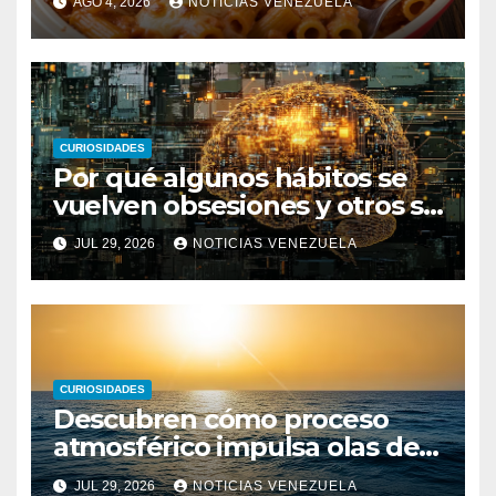
AGO 4, 2026
NOTICIAS VENEZUELA
CURIOSIDADES
Por qué algunos hábitos se
vuelven obsesiones y otros se
desvanecen
JUL 29, 2026
NOTICIAS VENEZUELA
CURIOSIDADES
Descubren cómo proceso
atmosférico impulsa olas de
calor marinas extremas
JUL 29, 2026
NOTICIAS VENEZUELA