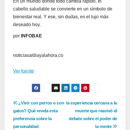
En un mundo donde todo cambia rápido, el
cabello saludable se convierte en un símbolo de
bienestar real. Y ese, sin dudas, es el lujo más
deseado hoy.
por
INFOBAE
noticiasaldiayalahora.co
Ver fuente
Navegación
¿Vivir con perros o con
la experiencia cercana a la
gatos? Qué revela esta
muerte que reavivó el
de
preferencia sobre la
debate sobre el poder de
entradas
personalidad
la mente