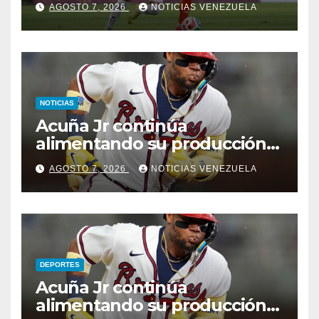
AGOSTO 7, 2026
NOTICIAS VENEZUELA
NOTICIAS
Acuña Jr continúa
alimentando su producción
jonronera
AGOSTO 7, 2026
NOTICIAS VENEZUELA
DEPORTES
Acuña Jr continúa
alimentando su producción