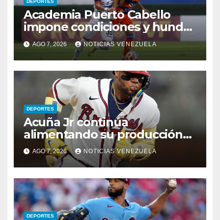
DEPORTES
Academia Puerto Cabello
impone condiciones y hunde
al Caracas FC
AGO 7, 2026
NOTICIAS VENEZUELA
DEPORTES
Acuña Jr continúa
alimentando su producción
jonronera
AGO 7, 2026
NOTICIAS VENEZUELA
DEPORTES