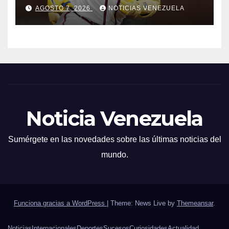
jonronera
AGOSTO 7, 2026
NOTICIAS VENEZUELA
Noticia Venezuela
Sumérgete en las novedades sobre las últimas noticias del
mundo.
Funciona gracias a WordPress
|
Theme: News Live by
Themeansar
.
Noticias
Internacionales
Deportes
Sucesos
Curiosidades
Actualidad