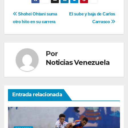
Navegación
Shohei Ohtani suma
El sube y baja de Carlos
otro hito en su carrera
Carrasco
de
entradas
Por
Noticias Venezuela
Entrada relacionada