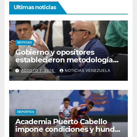
Ultimas noticias
NOTICIAS
Gobierno y opositores
establecieron metodología
para el proceso de diálogo en
AGOSTO 7, 2026
NOTICIAS VENEZUELA
Venezuela
DEPORTES
Academia Puerto Cabello
impone condiciones y hunde
al Caracas FC