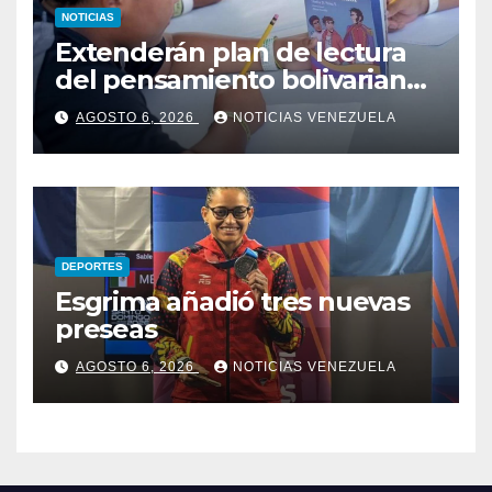
NOTICIAS
Extenderán plan de lectura
del pensamiento bolivariano
en las escuelas
AGOSTO 6, 2026
NOTICIAS VENEZUELA
DEPORTES
Esgrima añadió tres nuevas
preseas
AGOSTO 6, 2026
NOTICIAS VENEZUELA