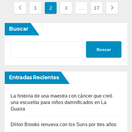
Paginación
1
2
3
…
17
de
Buscar
entradas
Buscar
Entradas Recientes
La historia de una maestra con cáncer que creó
una escuelita para niños damnificados en La
Guaira
Dillon Brooks renueva con los Suns por tres años