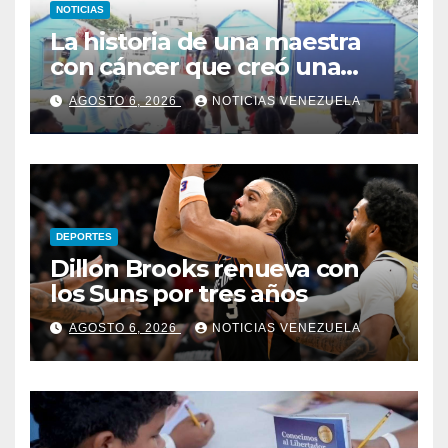
NOTICIAS
La historia de una maestra
con cáncer que creó una
escuelita para niños
AGOSTO 6, 2026
NOTICIAS VENEZUELA
damnificados en La Guaira
DEPORTES
Dillon Brooks renueva con
los Suns por tres años
AGOSTO 6, 2026
NOTICIAS VENEZUELA