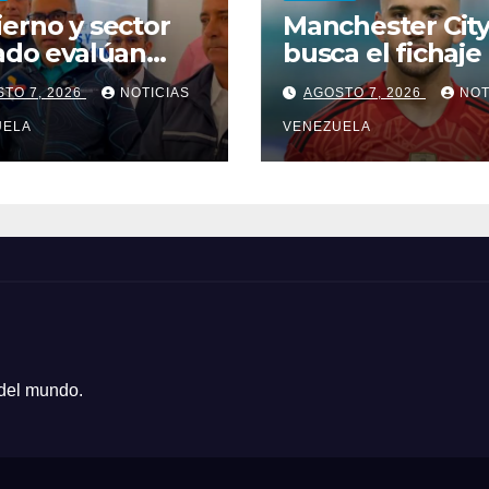
erno y sector
Manchester Cit
ado evalúan
busca el fichaje
 de Ahorro
Gerónimo Rulli
TO 7, 2026
NOTICIAS
AGOSTO 7, 2026
NOT
gético
UELA
VENEZUELA
 del mundo.