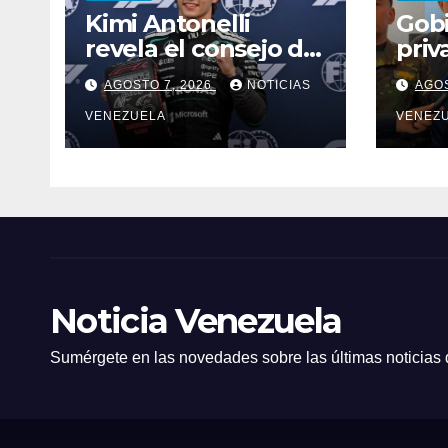
Kimi Antonelli
Gobi
revela el consejo de
priv
Max Verstappen
Plan
AGOSTO 7, 2026
NOTICIAS
AGOS
Ener
VENEZUELA
VENEZ
Noticia Venezuela
Sumérgete en las novedades sobre las últimas noticias