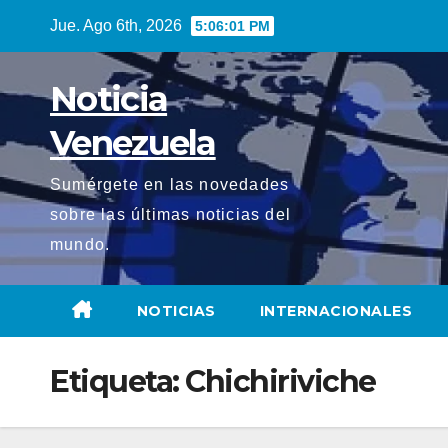
Saltar
Jue. Ago 6th, 2026
5:06:02 PM
al
contenido
Noticia
Venezuela
Sumérgete en las novedades
sobre las últimas noticias del
mundo.
NOTICIAS
INTERNACIONALES
Etiqueta:
Chichiriviche