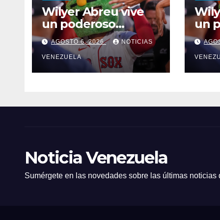
Wilyer Abreu vive
Wily
un poderoso
un 
momento con los
mom
AGOSTO 6, 2026
NOTICIAS
AGOS
Medias Rojas
Medi
VENEZUELA
VENEZ
Noticia Venezuela
Sumérgete en las novedades sobre las últimas noticias