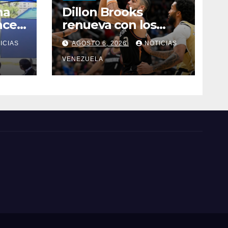
na
Dillon Brooks
ncer
renueva con los
Suns por tres años
ICIAS
AGOSTO 6, 2026
NOTICIAS
iños
n La
VENEZUELA