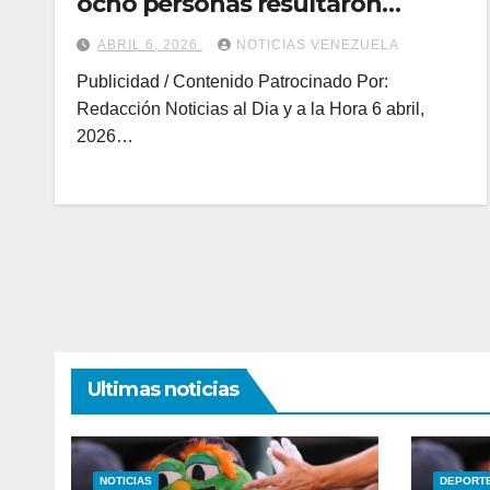
ocho personas resultaron
lesionadas
ABRIL 6, 2026
NOTICIAS VENEZUELA
Publicidad / Contenido Patrocinado Por:
Redacción Noticias al Dia y a la Hora 6 abril,
2026…
Ultimas noticias
NOTICIAS
DEPORT