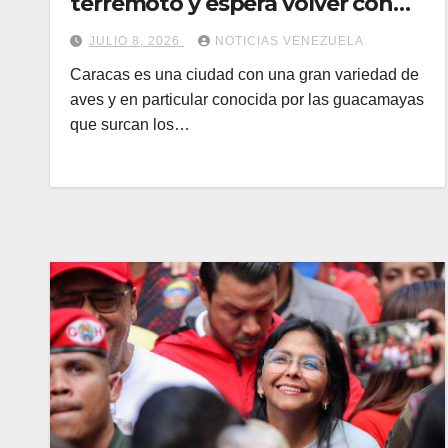
terremoto y espera volver con
sus padres
JULIO 8, 2026
NOTICIAS VENEZUELA
Caracas es una ciudad con una gran variedad de
aves y en particular conocida por las guacamayas
que surcan los…