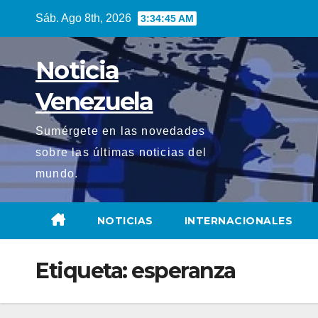
Saltar
Sáb. Ago 8th, 2026
3:34:46 AM
al
contenido
Noticia
Venezuela
Sumérgete en las novedades
sobre las últimas noticias del
mundo.
NOTICIAS
INTERNACIONALES
Etiqueta:
esperanza