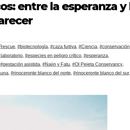
s: entre la esperanza y 
arecer
Rescue
,
#biotecnología
,
#caza furtiva
,
#Ciencia
,
#conservación
laboratorio
,
#especies en peligro crítico
,
#esperanza
,
,
#gestación asistida
,
#Najin y Fatu
,
#Ol Pejeta Conservancy
,
auna
,
#rinoceronte blanco del norte
,
#rinoceronte blanco del sur