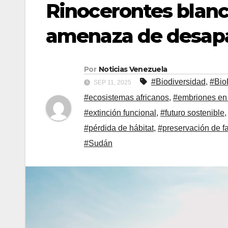
Rinocerontes blanco
amenaza de desap
Por
Noticias Venezuela
#Biodiversidad
,
#Bio
SEP 11, 2025
#ecosistemas africanos
,
#embriones en 
#extinción funcional
,
#futuro sostenible
#pérdida de hábitat
,
#preservación de f
#Sudán