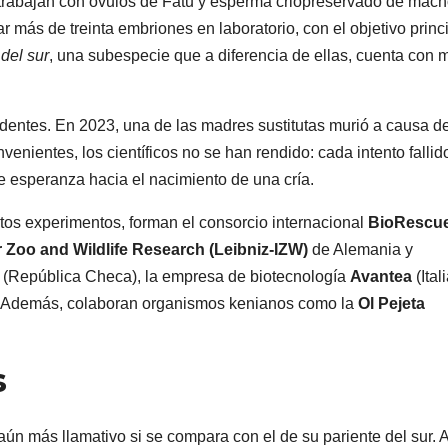
trabajan con óvulos de Fatu y esperma criopreservado de mac
r más de treinta embriones en laboratorio, con el objetivo princ
del sur
, una subespecie que a diferencia de ellas, cuenta con 
cedentes. En 2023, una de las madres sustitutas murió a causa d
venientes, los científicos no se han rendido: cada intento fallid
e esperanza hacia el nacimiento de una cría.
tos experimentos, forman el consorcio internacional
BioRescu
or Zoo and Wildlife Research (Leibniz-IZW)
de Alemania y
(República Checa), la empresa de biotecnología
Avantea
(Itali
n. Además, colaboran organismos kenianos como la
Ol Pejeta
s
aún más llamativo si se compara con el de su pariente del sur. 