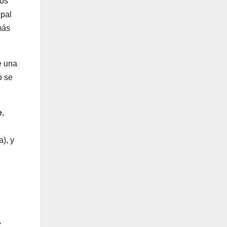
hos
ipal
más
e una
o se
e
,
a), y
A