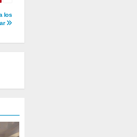
a los
tar