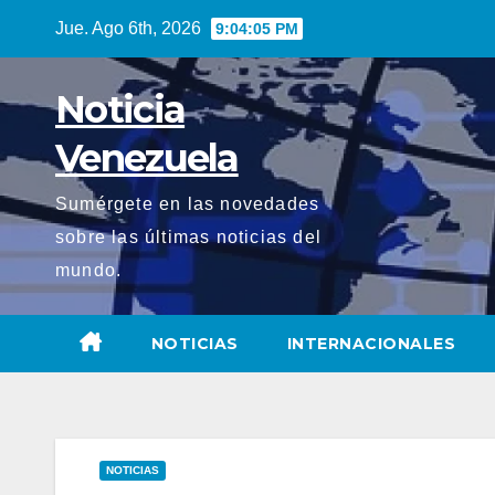
Saltar
Jue. Ago 6th, 2026
9:04:06 PM
al
contenido
Noticia
Venezuela
Sumérgete en las novedades
sobre las últimas noticias del
mundo.
NOTICIAS
INTERNACIONALES
NOTICIAS