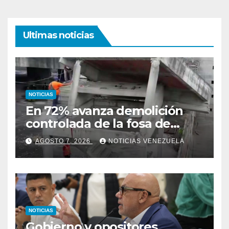
Ultimas noticias
NOTICIAS
En 72% avanza demolición
controlada de la fosa de
ascensores en la Torre de
AGOSTO 7, 2026
NOTICIAS VENEZUELA
David
NOTICIAS
Gobierno y opositores