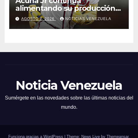
Acuña Jr continúa
alimentando su producción
jonronera
AGOSTO 7, 2026
NOTICIAS VENEZUELA
Noticia Venezuela
Sumérgete en las novedades sobre las últimas noticias del
mundo.
Funciona gracias a WordPress
|
Theme: News Live by
Themeansar
.