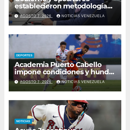
establecieron metodología
para el proceso de diálogo en
AGOSTO 7, 2026
NOTICIAS VENEZUELA
Venezuela
DEPORTES
Academia Puerto Cabello
impone condiciones y hunde
al Caracas FC
AGOSTO 7, 2026
NOTICIAS VENEZUELA
NOTICIAS