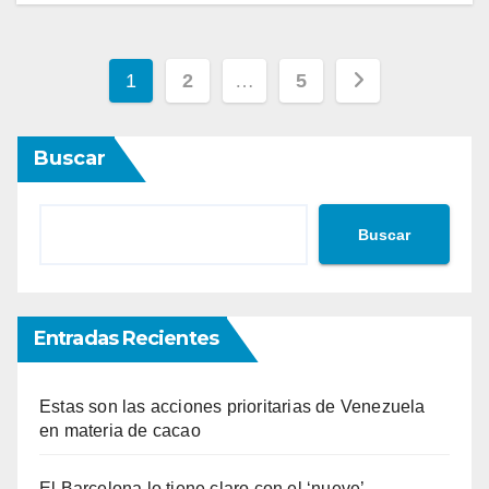
Paginación
1
2
…
5
de
Buscar
entradas
Buscar
Entradas Recientes
Estas son las acciones prioritarias de Venezuela
en materia de cacao
El Barcelona lo tiene claro con el ‘nueve’