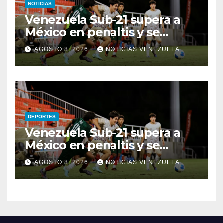
NOTICIAS
Venezuela Sub-21 supera a
México en penaltis y se
adjudica el oro
AGOSTO 8, 2026
NOTICIAS VENEZUELA
DEPORTES
Venezuela Sub-21 supera a
México en penaltis y se
adjudica el oro
AGOSTO 8, 2026
NOTICIAS VENEZUELA