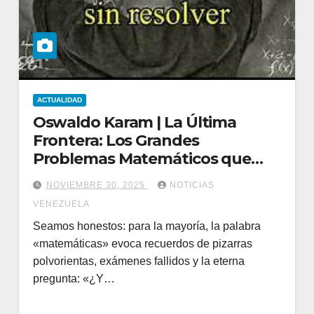
ACTUALIDAD
Oswaldo Karam | La Última
Frontera: Los Grandes
Problemas Matemáticos que
Siguen Sin Resolver (Y Por Qué
NOVIEMBRE 30, 2025
NOTICIAS
Valen un Millón de dólares)
VENEZUELA
Seamos honestos: para la mayoría, la palabra
«matemáticas» evoca recuerdos de pizarras
polvorientas, exámenes fallidos y la eterna
pregunta: «¿Y…