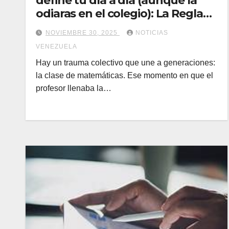
define tu día a día (aunque la
odiaras en el colegio): La Regla
de Tres, explicada
NOVIEMBRE 30, 2025
NOTICIAS
VENEZUELA
Hay un trauma colectivo que une a generaciones:
la clase de matemáticas. Ese momento en que el
profesor llenaba la…