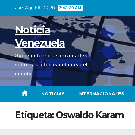
Saltar
Jue. Ago 6th, 2026
7:42:32 AM
al
contenido
Noticia
Venezuela
Sumérgete en las novedades
sobre las últimas noticias del
mundo.
NOTICIAS
INTERNACIONALES
Etiqueta:
Oswaldo Karam